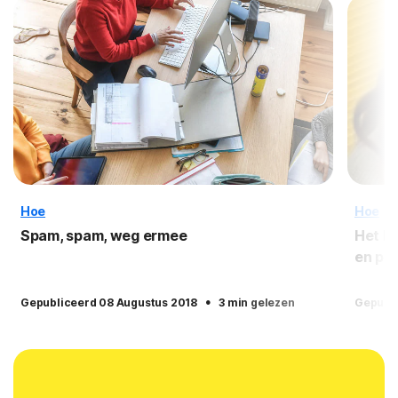
Hoe
Hoe
Spam, spam, weg ermee
Het b
en pa
·
Gepubliceerd 08 Augustus 2018
3 min gelezen
Gepubli