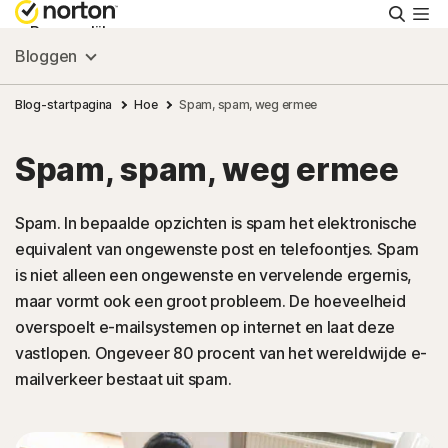
Zoeke
Persoonlijk
Bloggen
Small Business
Blog-startpagina
Hoe
Spam, spam, weg ermee
Spam, spam, weg ermee
Ondersteuning
Spam. In bepaalde opzichten is spam het elektronische
Gratis proberen
equivalent van ongewenste post en telefoontjes. Spam
is niet alleen een ongewenste en vervelende ergernis,
Nederland
maar vormt ook een groot probleem. De hoeveelheid
overspoelt e-mailsystemen op internet en laat deze
vastlopen. Ongeveer 80 procent van het wereldwijde e-
Aanmelden
mailverkeer bestaat uit spam.