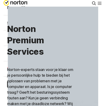
Zoeke
Persoonlijk
Small Business
Norton
Premium
Ondersteuning
Services
Gratis proberen
Nederland
Norton-experts staan voor je klaar om
je persoonlijke hulp te bieden bij het
oplossen van problemen met je
Aanmelden
computer en apparaat. Is je computer
traag? Geeft het besturingssysteem
fouten aan? Kun je geen verbinding
maken met je draadloze netwerk? Wij