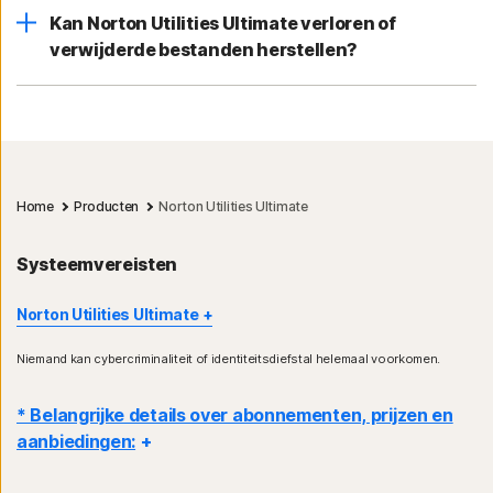
Kan Norton Utilities Ultimate verloren of
verwijderde bestanden herstellen?
Home
Producten
Norton Utilities Ultimate
Systeemvereisten
Norton Utilities Ultimate
Niemand kan cybercriminaliteit of identiteitsdiefstal helemaal voorkomen.
Windows (Norton Utilities Ultimate)
Besturingssystemen
* Belangrijke details over abonnementen, prijzen en
Microsoft Windows 11/10/8.1/8/7 met Service Pack 1 (SP
aanbiedingen:
1) of later (zowel de 32- als de 64-bits versie)
Internetverbinding (om het product te activeren en
productupdates te ontvangen)
Details
: abonnementsovereenkomsten gaan in wanneer de transactie