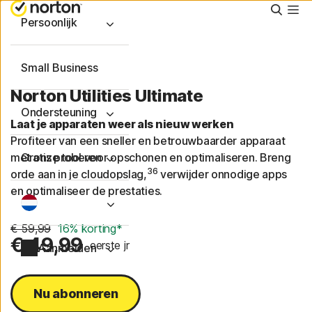
Zoeke
Persoonlijk
Small Business
Norton Utilities Ultimate
Ondersteuning
Laat je apparaten weer als nieuw werken
Profiteer van een sneller en betrouwbaarder apparaat
met onze tool voor opschonen en optimaliseren. Breng
Gratis proberen
36
orde aan in je cloudopslag,
verwijder onnodige apps
en optimaliseer de prestaties.
€ 59,99
16% korting*
€ 49,99
eerste jr
Aanmelden
Nu abonneren