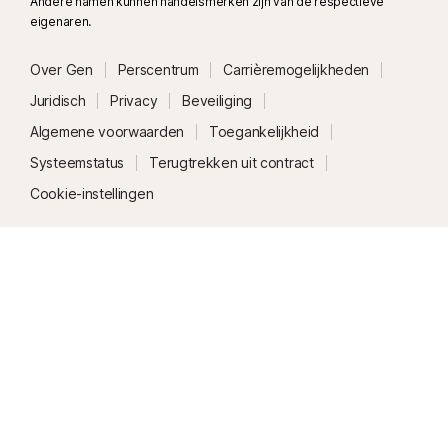
Andere namen kunnen handelsmerken zijn van de respectieve
eigenaren.
Over Gen
Perscentrum
Carrièremogelijkheden
Juridisch
Privacy
Beveiliging
Algemene voorwaarden
Toegankelijkheid
Systeemstatus
Terugtrekken uit contract
Cookie-instellingen