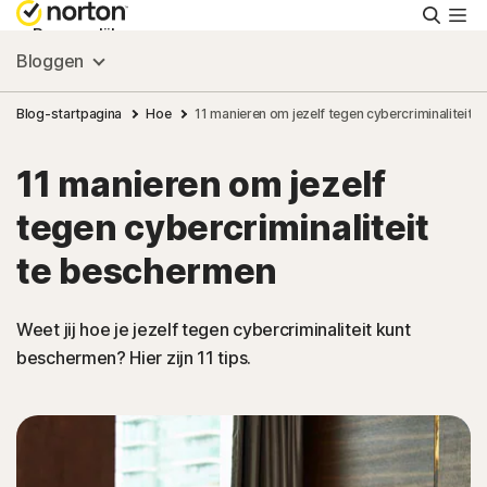
Zoeke
Persoonlijk
Bloggen
Small Business
Blog-startpagina
Hoe
11 manieren om jezelf tegen cybercriminaliteit 
11 manieren om jezelf
Ondersteuning
tegen cybercriminaliteit
Gratis proberen
te beschermen
Nederland
Weet jij hoe je jezelf tegen cybercriminaliteit kunt
beschermen? Hier zijn 11 tips.
Aanmelden