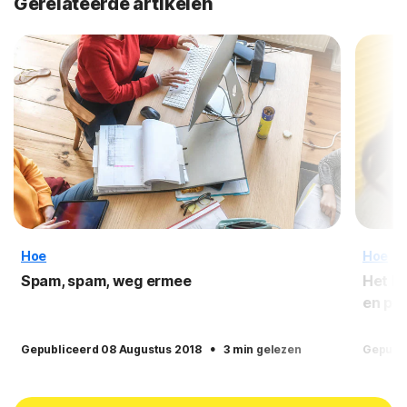
Gerelateerde artikelen
Hoe
Hoe
Spam, spam, weg ermee
Het b
en pa
·
Gepubliceerd 08 Augustus 2018
3 min gelezen
Gepubli