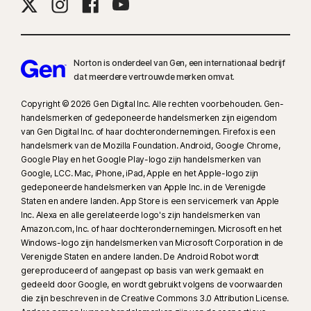
Norton is onderdeel van Gen, een internationaal bedrijf
dat meerdere vertrouwde merken omvat.
Copyright © 2026 Gen Digital Inc. Alle rechten voorbehouden. Gen-
handelsmerken of gedeponeerde handelsmerken zijn eigendom
van Gen Digital Inc. of haar dochterondernemingen. Firefox is een
handelsmerk van de Mozilla Foundation. Android, Google Chrome,
Google Play en het Google Play-logo zijn handelsmerken van
Google, LCC. Mac, iPhone, iPad, Apple en het Apple-logo zijn
gedeponeerde handelsmerken van Apple Inc. in de Verenigde
Staten en andere landen. App Store is een servicemerk van Apple
Inc. Alexa en alle gerelateerde logo's zijn handelsmerken van
Amazon.com, Inc. of haar dochterondernemingen. Microsoft en het
Windows-logo zijn handelsmerken van Microsoft Corporation in de
Verenigde Staten en andere landen. De Android Robot wordt
gereproduceerd of aangepast op basis van werk gemaakt en
gedeeld door Google, en wordt gebruikt volgens de voorwaarden
die zijn beschreven in de Creative Commons 3.0 Attribution License.