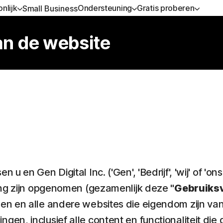
nlijk
Ondersteuning
Gratis proberen
Small Business
IJGEN
LL-IN-ONE-ABONNEMENTEN
GRATIS PROBEREN
LEREN
APPARAATBEVEILIGIN
n de website
ervice
orton 360 Advanced
Gratis proefperiodes
Abonnement verlengen
Norton AntiVirus Plus
orton 360 Premium
Premium services
Norton Mobile Security 
Android™
orton 360 Deluxe
Norton Mobile Security 
orton 360 Standard
u en Gen Digital Inc. ('Gen', 'Bedrijf', 'wij' of 
Alle producten en services
zing zijn opgenomen (gezamenlijk deze
"Gebruiks
nen en alle andere websites die eigendom zijn v
en, inclusief alle content en functionaliteit d