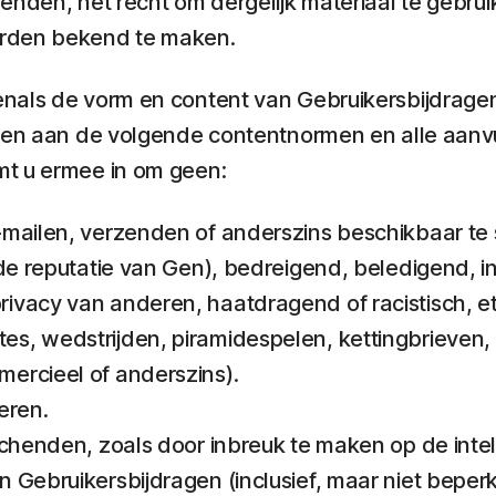
enden, het recht om dergelijk materiaal te gebrui
erden bekend te maken.
nals de vorm en content van Gebruikersbijdragen 
ldoen aan de volgende contentnormen en alle aan
mt u ermee in om geen:
ailen, verzenden of anderszins beschikbaar te stel
de reputatie van Gen), bedreigend, beledigend, inti
ivacy van anderen, haatdragend of racistisch, et
es, wedstrijden, piramidespelen, kettingbrieven
ercieel of anderszins).
eren.
 schenden, zoals door inbreuk te maken op de in
Gebruikersbijdragen (inclusief, maar niet beperkt