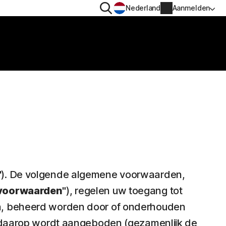
Zoeken
Nederland
Aanmelden
G
PRIVACY
Norton VPN
voor
Norton AntiTrack
Accountgegevens
voor iOS™
Factureringsgegevens
Verlengen
'ons'). De volgende algemene voorwaarden,
Bestelgeschiedenis
voorwaarden"
), regelen uw toegang tot
Voer je productsleutel in
an, beheerd worden door of onderhouden
ie daarop wordt aangeboden (gezamenlijk de