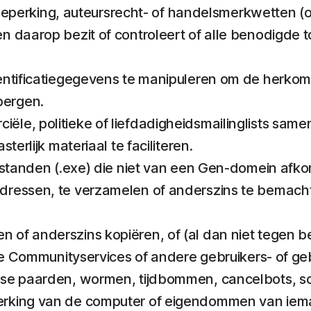
 beperking, auteursrecht- of handelsmerkwetten (of
n daarop bezit of controleert of alle benodigde
entificatiegegevens te manipuleren om de herkoms
bergen.
le, politieke of liefdadigheidsmailinglists same
terlijk materiaal te faciliteren.
estanden (.exe) die niet van een Gen-domein afkom
ressen, te verzamelen of anderszins te bemachtig
of anderszins kopiëren, of (al dan niet tegen bet
 de Communityservices of andere gebruikers- of ge
nse paarden, wormen, tijdbommen, cancelbots, sc
werking van de computer of eigendommen van ie