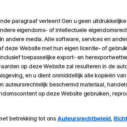
e paragraaf verleent Gen u geen uitdrukkelijke of
andere eigendoms- of intellectuele eigendomsre
in andere media. Alle software, services en and
 deze Website met hun eigen licentie- of gebrui
clusief toepasselijke export- en herexportwetten
aarden op deze Website zal resulteren in de auto
geving, en u dient onmiddellijk alle kopieën va
en auteursrechtelijk beschermd materiaal, handel
gendomscontent op deze Website gebruiken, repr
met betrekking tot ons
Auteursrechtbeleid
,
Rich