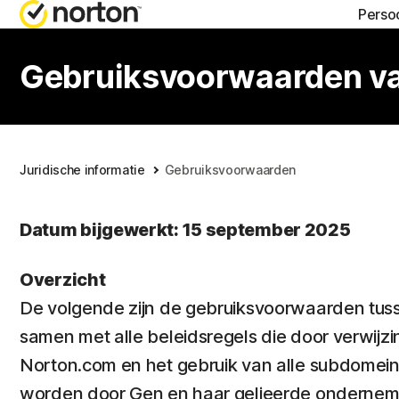
Persoo
HULP KR
A
Gebruiksvoorwaarden va
Klantens
N
N
Juridische informatie
Gebruiksvoorwaarden
N
Datum bijgewerkt: 15 september 2025
N
Overzicht
De volgende zijn de gebruiksvoorwaarden tussen 
samen met alle beleidsregels die door verwij
Norton.com en het gebruik van alle subdomei
worden door Gen en haar gelieerde onderneming