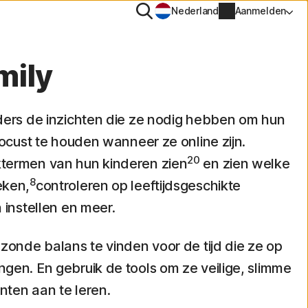
Zoeken
Nederland
Aanmelden
mily
PN
ders de inzichten die ze nodig hebben om hun
tiTrack
focust te houden wanneer ze online zijn.
Accountgegevens
20
termen van hun kinderen zien
en zien welke
Factureringsgegevens
8
eken,
controleren op leeftijdsgeschikte
 instellen en meer.
Verlengen
Bestelgeschiedenis
zonde balans te vinden voor de tijd die ze op
gen. En gebruik de tools om ze veilige, slimme
Voer je productsleutel in
ten aan te leren.