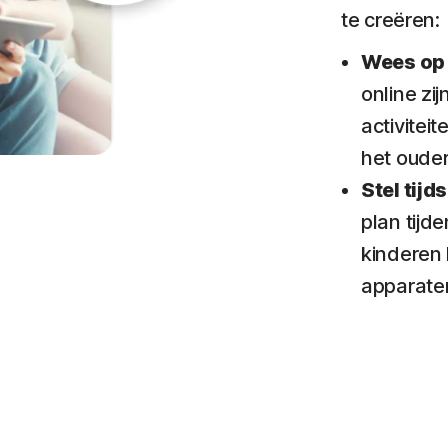
te creëren:
Wees op
online zi
activitei
het ouder
Stel tijd
plan tijd
kinderen
apparate