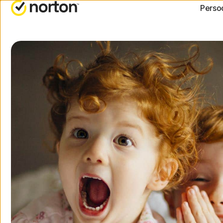
Persoo
ALL-IN-ONE-ABONNEM
HULP 
Norton 360 Advanced
Klanten
Norton 360 Premium
Norton 360 Deluxe
Norton 360 Standard
Alle producten en serv