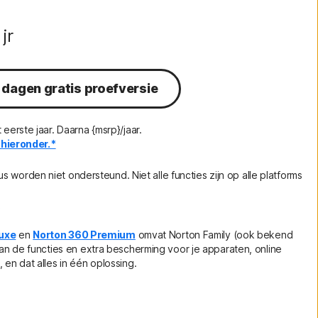
jr
 dagen gratis proefversie
 eerste jaar. Daarna {msrp}/jaar.
hieronder.*
worden niet ondersteund. Niet alle functies zijn op alle platforms
n
uxe
en
Norton 360 Premium
omvat Norton Family (ook bekend
 van de functies en extra bescherming voor je apparaten, online
, en dat alles in één oplossing.