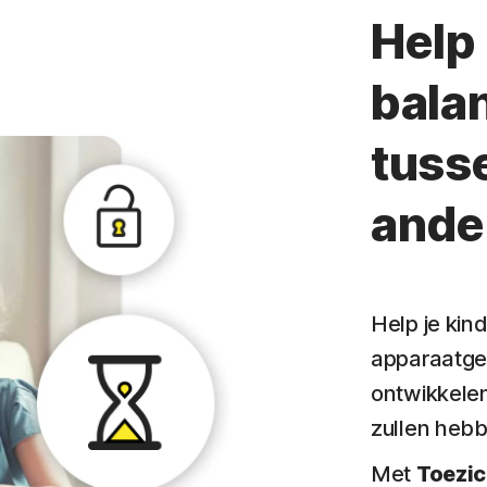
Help 
bala
tusse
ander
Help je kin
apparaatge
ontwikkelen
zullen hebb
Met
Toezic