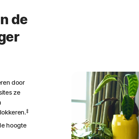
en de
ger
eren door
sites ze
m
‡
blokkeren.
de hoogte