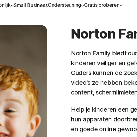
nlijk
Ondersteuning
Gratis proberen
Small Business
ENTEN
KRIJGEN
APPARAATBEVEILIGING
GRATIS PROBEREN
LEREN
PRIVACY
Norton Fa
service
Norton AntiVirus Plus
Gratis proefperiodes
Abonnement verlengen
Norton V
Norton Family biedt ou
Norton Mobile Security voor
Premium services
Norton An
Android™
kinderen veiliger en ge
Ouders kunnen de zoek
Norton Mobile Security voor iOS™
video's ze hebben bek
content, schermlimieten
Help je kinderen een ge
ices
hun apparaten doorbren
en goede online gewoon