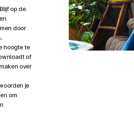
 Blijf op de
ren
rmen door
.
de hoogte te
downloadt of
t maken over
 woorden je
ken om
un