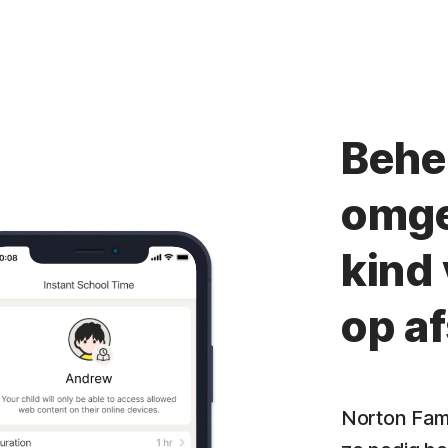
Behe
omge
kind 
op a
Norton Fami