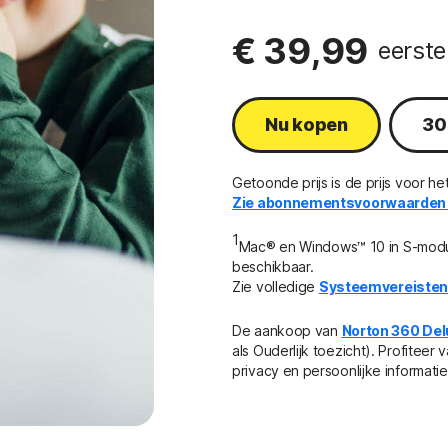
€ 39,99
eerste 
Nu kopen
30
Getoonde prijs is de prijs voor het
Zie abonnementsvoorwaarden 
1
Mac® en Windows™ 10 in S-modus 
beschikbaar.
Zie volledige
Systeemvereiste
De aankoop van
Norton 360 Del
als Ouderlijk toezicht). Profiteer
privacy en persoonlijke informatie