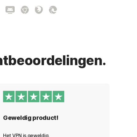
ntbeoordelingen.
Geweldig product!
Een
Het VPN is geweldig.
Eenvo