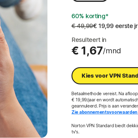
60% korting*
€ 49,99
€ 19,99
 eerste jr
Resulteert in
€ 1,67
/mnd
Kies voor VPN Stan
Betaalmethode vereist. Na afloop
€ 19,99/jaar en wordt automatisch
geannuleerd. Prijs is aan verande
Zie abonnementsvoorwaarden 
Norton VPN Standard biedt dekki
tv's.