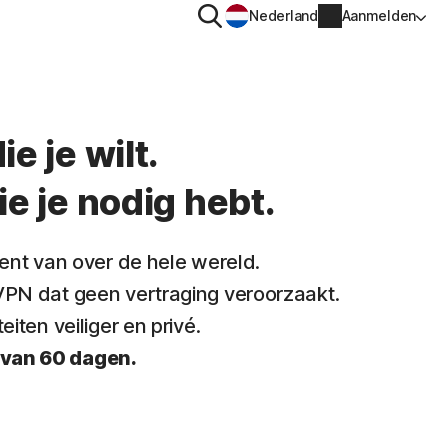
Zoeken
Nederland
Aanmelden
G
PRIVACY
Norton VPN
e je wilt.
voor
Norton AntiTrack
ie je nodig hebt.
Accountgegevens
voor iOS™
Factureringsgegevens
ntent van over de hele wereld.
 VPN dat geen vertraging veroorzaakt.
Verlengen
eiten veiliger en privé.
Bestelgeschiedenis
 van 60 dagen.
Voer je productsleutel in