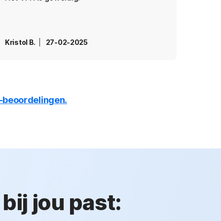
nauwk
Kristol B.
27-02-2025
LeaLa
N-beoordelingen.
bij jou past: