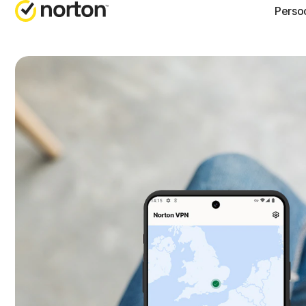
Persoo
HULP KR
A
Klantens
N
N
N
N