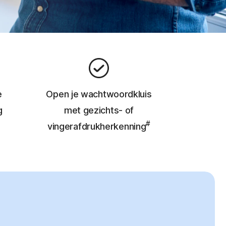
e
Open je wachtwoordkluis
g
met gezichts- of
#
vingerafdrukherkenning