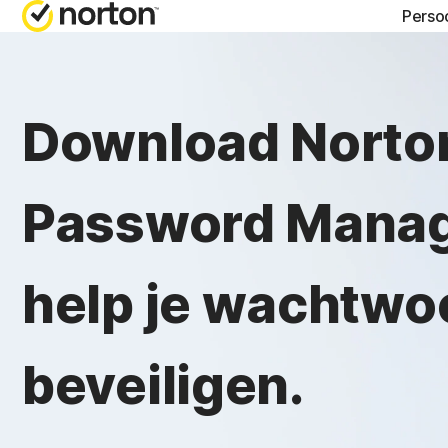
Persoo
HULP KR
A
Download Norto
Klantens
N
N
Password Manag
N
N
help je wachtwo
beveiligen.