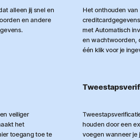
 alleen jij snel en
Het onthouden van
twoorden en andere
creditcardgegevens i
egevens.
met Automatisch in
en wachtwoorden, 
één klik voor je inge
Tweestapsverif
n veiliger
Tweestapsverificati
maakt het
houden door een ext
hier toegang toe te
voegen wanneer je 