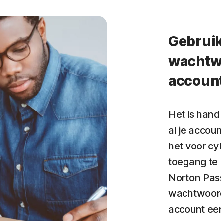
Gebruik
wachtwo
accoun
Het is han
al je accou
het voor cy
toegang te k
Norton Pas
wachtwoorde
account ee