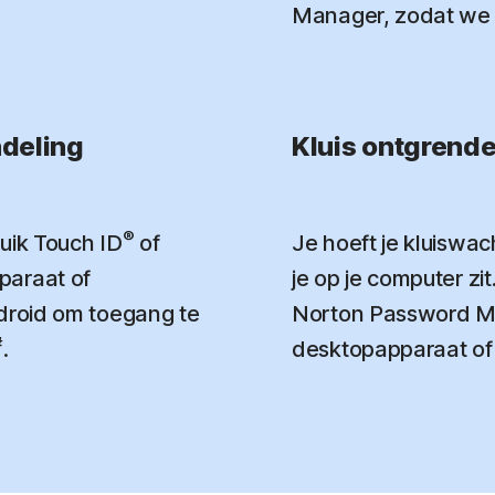
Manager, zodat we z
ndeling
Kluis ontgrend
®
uik Touch ID
of
Je hoeft je kluiswa
paraat of
je op je computer zi
ndroid om toegang te
Norton Password Ma
#
.
desktopapparaat of