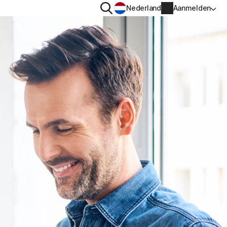
Zoeken
Nederland
Aanmelden
G
PRIVACY
Norton VPN
voor
Norton AntiTrack
Accountgegevens
voor iOS™
Factureringsgegevens
Verlengen
Bestelgeschiedenis
Voer je productsleutel in