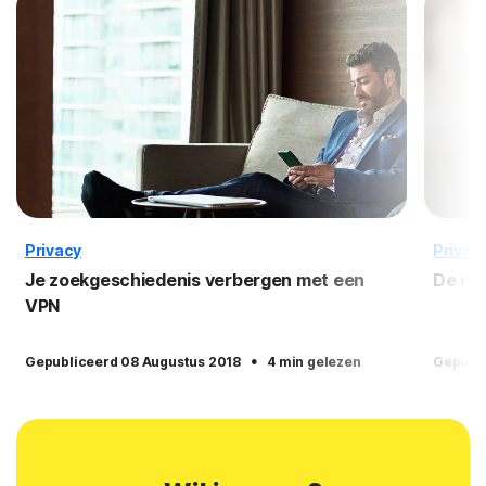
Privacy
Privac
Je zoekgeschiedenis verbergen met een
De ris
VPN
·
Gepubliceerd 08 Augustus 2018
4 min gelezen
Gepubli