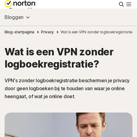
Zoeke
Persoonlijk
Bloggen
Small Business
Blog-startpagina
Privacy
Wat is een VPN zonder logboekregistratie?
Wat is een VPN zonder
Ondersteuning
logboekregistratie?
Gratis proberen
VPN's zonder logboekregistratie beschermen je privacy
door geen logboeken bij te houden van waar je online
Nederland
heengaat, of wat je online doet.
Aanmelden