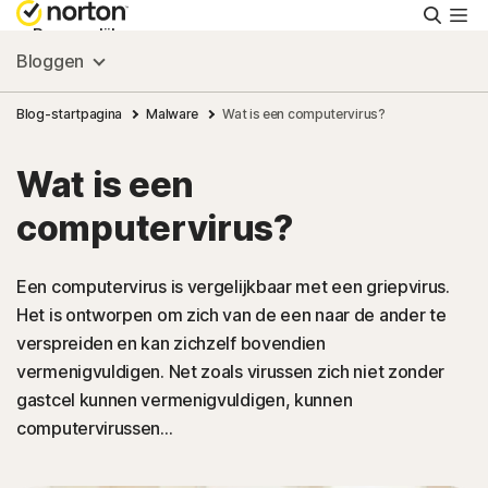
Zoeke
Persoonlijk
Bloggen
Small Business
Blog-startpagina
Malware
Wat is een computervirus?
Wat is een
Ondersteuning
computervirus?
Gratis proberen
Een computervirus is vergelijkbaar met een griepvirus.
Het is ontworpen om zich van de een naar de ander te
Nederland
verspreiden en kan zichzelf bovendien
vermenigvuldigen. Net zoals virussen zich niet zonder
Aanmelden
gastcel kunnen vermenigvuldigen, kunnen
computervirussen...