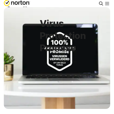
Zoeke
Persoonlijk
Virus
Small Business
Protection
Ondersteuning
Promise
Gratis proberen
Nederland
Aanmelden