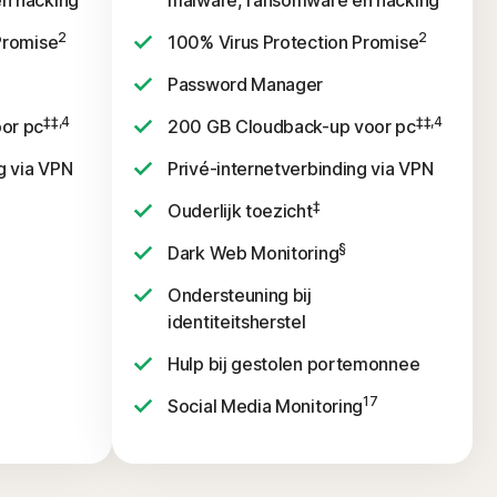
n hacking
malware, ransomware en hacking
2
2
Promise
100% Virus Protection Promise
Password Manager
‡‡,4
‡‡,4
or pc
200 GB Cloudback-up voor pc
g via VPN
Privé-internetverbinding via VPN
‡
Ouderlijk toezicht
§
Dark Web Monitoring
Ondersteuning bij
identiteitsherstel
Hulp bij gestolen portemonnee
17
Social Media Monitoring