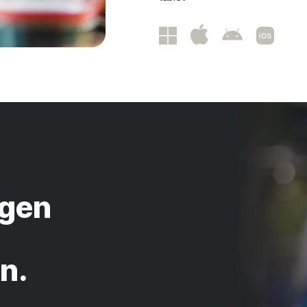
egen
n.