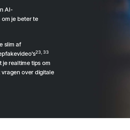
n AI-
om je beter te
 slim af
23, 33
epfakevideo's
 je realtime tips om
vragen over digitale