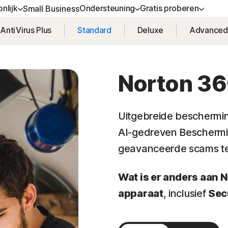
nlijk
Ondersteuning
Gratis proberen
Small Business
AntiVirus Plus
Standard
Deluxe
Advanced
IJGEN
LL-IN-ONE-ABONNEMENTEN
GRATIS PROBEREN
LEREN
APPARAATBEVEILIGIN
ervice
orton 360 Advanced
Gratis proefperiodes
Abonnement verlengen
Norton AntiVirus Plus
Norton 36
orton 360 Premium
Premium services
Norton Mobile Security 
Android™
Uitgebreide bescherming
orton 360 Deluxe
Norton Mobile Security 
AI-gedreven Beschermi
orton 360 Standard
geavanceerde scams te
Wat is er anders aan 
Alle producten en services
apparaat
, inclusief
Sec