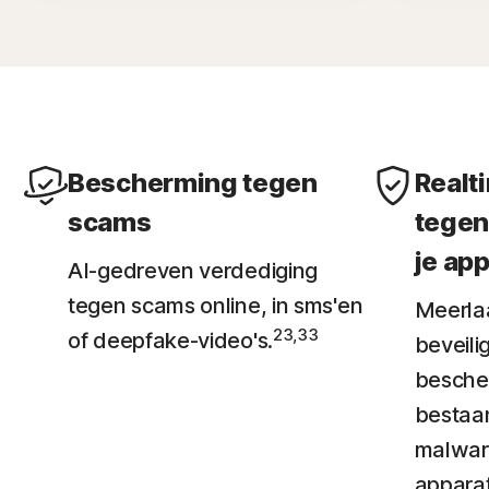
Bescherming tegen
Realt
scams
tegen
je ap
AI-gedreven verdediging
tegen scams online, in sms'en
Meerla
23,33
of deepfake-video's.
beveilig
besche
bestaa
malware
apparat