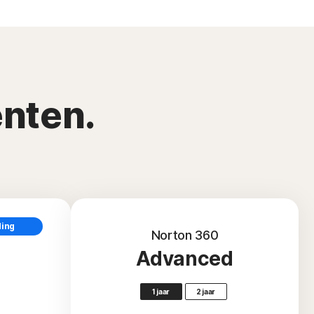
nten.
ding
Norton 360
Advanced
1 jaar
2 jaar