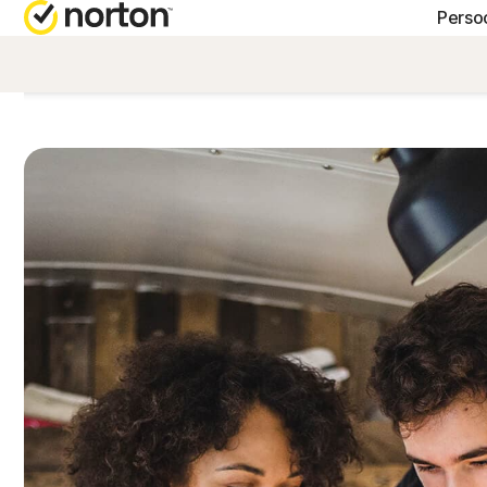
Persoo
HULP KR
A
Klantens
N
N
N
N