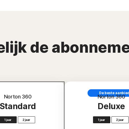
elijk de abonneme
De beste aanbie
Norton 360
Norton 360
Standard
Deluxe
1 jaar
2 jaar
1 jaar
2 jaar