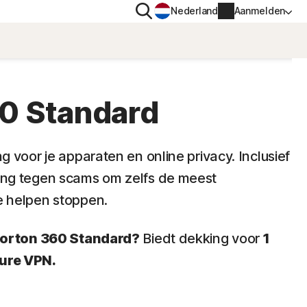
Zoeken
Nederland
Aanmelden
G
PRIVACY
Norton VPN
0 Standard
voor
Norton AntiTrack
Accountgegevens
 voor je apparaten en online privacy. Inclusief
voor iOS™
ng tegen scams om zelfs de meest
Factureringsgegevens
 helpen stoppen.
Verlengen
Norton 360 Standard?
Biedt dekking voor
1
Bestelgeschiedenis
ure VPN.
Voer je productsleutel in