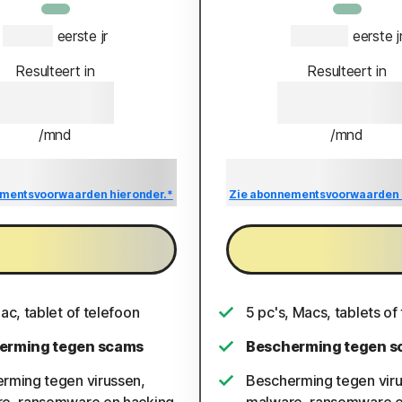
€ 74,99
 eerste jr
€ 104,99
 eerste j
Resulteert in
Resulteert in
€ 74,99
€ 104,9
/mnd
/mnd
ergeleken met de verlengingsprijs
Besparing vergeleken met de verl
van {ar}/jaar.
van {ar}/jaar.
mentsvoorwaarden hieronder.*
Zie abonnementsvoorwaarden 
Nu kopen
Nu kopen
ac, tablet of telefoon
5 pc's, Macs, tablets of
erming tegen scams
Bescherming tegen 
rming tegen virussen,
Bescherming tegen viru