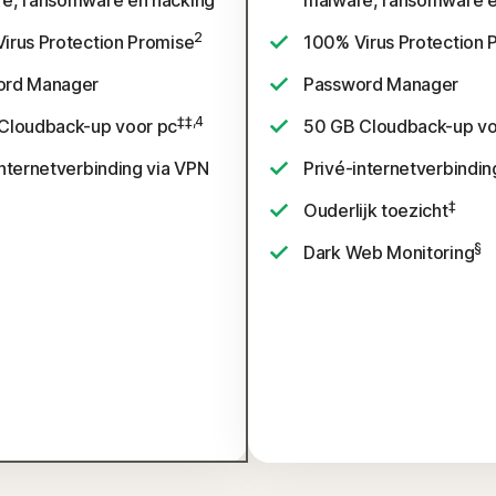
e, ransomware en hacking
malware, ransomware e
2
irus Protection Promise
100% Virus Protection 
ord Manager
Password Manager
‡‡,4
Cloudback-up voor pc
50 GB Cloudback-up vo
internetverbinding via VPN
Privé-internetverbindin
‡
Ouderlijk toezicht
§
Dark Web Monitoring