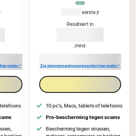
r
€ 134,99
 eerste jr
Resulteert in
9
€ 134,99
/mnd
engingsprijs
Besparing vergeleken met de verlengingsprijs
van {ar}/jaar.
hieronder.*
Zie abonnementsvoorwaarden hieronder.*
Nu kopen
 telefoons
10 pc's, Macs, tablets of telefoons
scams
Pro-bescherming tegen scams
ssen,
Bescherming tegen virussen,