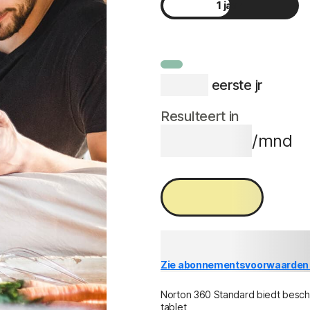
1 jaar
2 jaar
€ 74,99
 eerste jr
Resulteert in
€ 74,99
/mnd
Nu kopen
Besparing vergeleken met de verl
van {ar}/jaar.
Zie abonnementsvoorwaarden 
Norton 360 Standard biedt besche
tablet