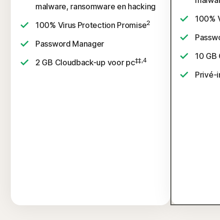
malwar
malware, ransomware en hacking
100% V
2
100% Virus Protection Promise
Passw
Password Manager
10 GB 
‡‡,4
2 GB Cloudback-up voor pc
Privé-