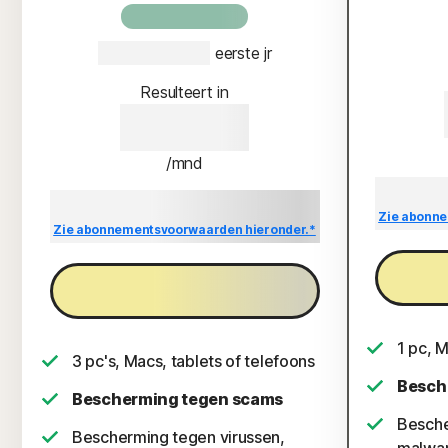
50% KORTING*
€ 39,99
€ 19,99
 eerste jr
Resulteert in
€ 19,99
/mnd
Besparing v
Besparing vergeleken met de verlengingsprijs
van {ar}/jaar.
Zie abonne
Zie abonnementsvoorwaarden hieronder.*
Nu kopen
1 pc, M
3 pc's, Macs, tablets of telefoons
Besch
Bescherming tegen scams
Besche
Bescherming tegen virussen,