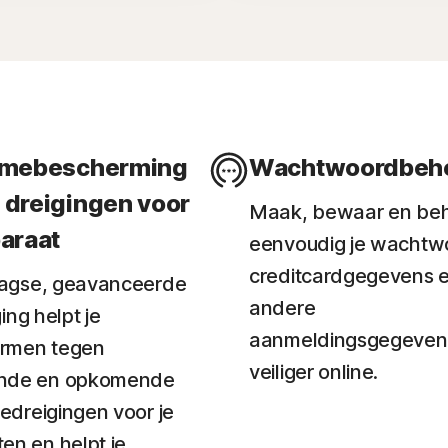
imebescherming
Wachtwoordbeh
 dreigingen voor
Maak, bewaar en be
paraat
eenvoudig je wachtw
creditcardgegevens 
agse, geavanceerde
andere
ing helpt je
aanmeldingsgegeven
rmen tegen
veiliger online.
nde en opkomende
dreigingen voor je
en en helpt je