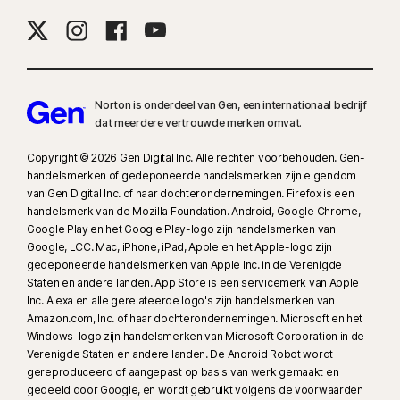
9
Gebaseerd op een test van acht andere door Gen geselecteerde
toonaangevende VPN-producten in het rapport VPN Products
Performance Benchmarks, uitgevoerd door PassMark Software in
opdracht van Gen, november 2023.
Norton is onderdeel van Gen, een internationaal bedrijf
dat meerdere vertrouwde merken omvat.
16
De modus Volledig scherm moet actief zijn om de meeste
waarschuwingen voor Windows te onderdrukken.
Copyright © 2026 Gen Digital Inc. Alle rechten voorbehouden. Gen-
handelsmerken of gedeponeerde handelsmerken zijn eigendom
van Gen Digital Inc. of haar dochterondernemingen. Firefox is een
17
Social Media Monitoring is niet op alle socialemediaplatforms
handelsmerk van de Mozilla Foundation. Android, Google Chrome,
beschikbaar en de functies verschillen per platform. Ga voor meer
Google Play en het Google Play-logo zijn handelsmerken van
informatie naar:
Norton.com/smm
. Toezicht op chats of directe berichten
Google, LCC. Mac, iPhone, iPad, Apple en het Apple-logo zijn
is niet inbegrepen. Mogelijk worden niet alle gevallen van cyberpesten,
gedeponeerde handelsmerken van Apple Inc. in de Verenigde
Staten en andere landen. App Store is een servicemerk van Apple
expliciete of illegale inhoud en haatzaaien geïdentificeerd.
Inc. Alexa en alle gerelateerde logo's zijn handelsmerken van
Amazon.com, Inc. of haar dochterondernemingen. Microsoft en het
23
Automatische bescherming tegen deepfakes werkt alleen voor video's
Windows-logo zijn handelsmerken van Microsoft Corporation in de
in het Engels op ondersteunde socialmedia-/videoplatforms; scan
Verenigde Staten en andere landen. De Android Robot wordt
handmatig op andere platforms. Vereist Windows 11 of hoger en een
gereproduceerd of aangepast op basis van werk gemaakt en
gedeeld door Google, en wordt gebruikt volgens de voorwaarden
ondersteunde browser. Automatische detectie vereist daarnaast een AI-