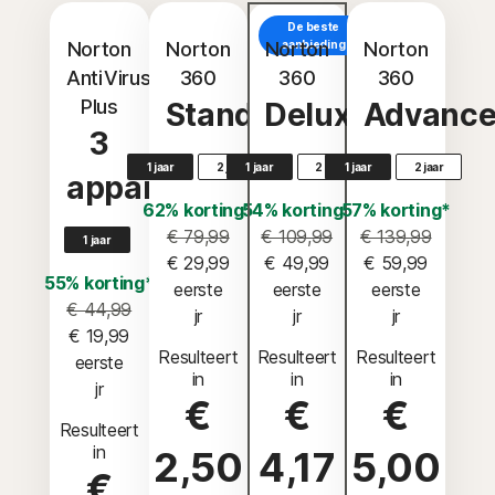
De beste
Norton
Norton
Norton
aanbieding
Norton
AntiVirus
360
360
360
Plus
Standard
Deluxe
Advanc
3
1 jaar
2 jaar
1 jaar
2 jaar
1 jaar
2 jaar
apparaten
62% korting*
54% korting*
57% korting*
€ 79,99
€ 109,99
€ 139,99
1 jaar
€ 29,99
€ 49,99
€ 59,99
55% korting*
 eerste 
 eerste 
 eerste 
€ 44,99
jr
jr
jr
€ 19,99
Resulteert
Resulteert
Resulteert
 eerste 
in
in
in
jr
€
€
€
Resulteert
in
2,50
4,17
5,00
€