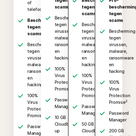
tegen
Bescherming
Pro-
of
scams
tegen
beschermin
telefoons
scams
tegen
Bescherming
Bescherming
scams
tegen
Bescherming
tegen
virussen,
tegen
Bescherming
scams
malware,
virussen,
tegen
Bescherming
ransomware
malware,
virussen,
tegen
en
ransomware
malware,
virussen,
hacking
en
ransomware
malware,
hacking
en
100%
ransomware
hacking
Virus
100%
en
Protection
Virus
100%
hacking
2
Promise
Protection
Virus
2
100%
Promise
Protection
Password
2
Virus
Promise
Manager
Password
Protection
Manager
Password
2
Promise
10 GB
Manager
Cloudback-
50 GB
Password
up
Cloudback-
200 GB
Manager