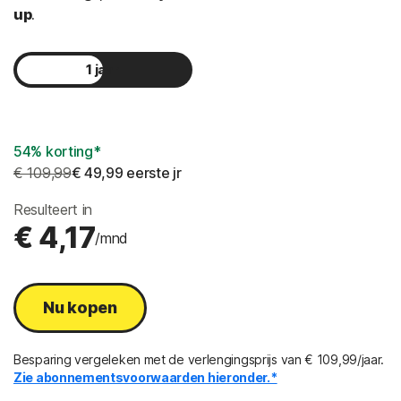
up
.
1 jaar
2 jaar
54% korting*
€ 109,99
€ 49,99
 eerste jr
Resulteert in
€ 4,17
/mnd
Nu kopen
Besparing vergeleken met de verlengingsprijs van € 109,99/jaar.
Zie abonnementsvoorwaarden hieronder.*