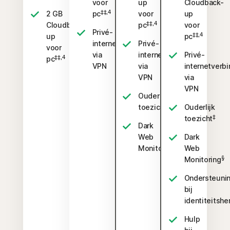
voor
up
Cloudback-
‡‡,4
2 GB
pc
voor
up
‡‡,4
Cloudback-
pc
voor
Privé-
‡‡,4
up
pc
internetverbinding
Privé-
voor
via
internetverbinding
Privé-
‡‡,4
pc
VPN
via
internetverbi
VPN
via
VPN
Ouderlijk
‡
toezicht
Ouderlijk
‡
toezicht
Dark
Web
Dark
§
Monitoring
Web
§
Monitoring
Ondersteuni
bij
identiteitshe
Hulp