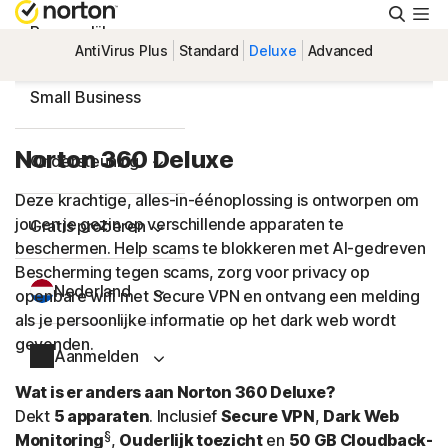
Zoeke
Persoonlijk
AntiVirus Plus
Standard
Deluxe
Advanced
Small Business
Norton 360 Deluxe
Ondersteuning
Deze krachtige, alles-in-éénoplossing is ontworpen om
jou en je gezin op verschillende apparaten te
Gratis proberen
beschermen. Help scams te blokkeren met AI-gedreven
Bescherming tegen scams, zorg voor privacy op
Nederland
openbare wifi met Secure VPN en ontvang een melding
als je persoonlijke informatie op het dark web wordt
gevonden.
Aanmelden
Wat is er anders aan Norton 360 Deluxe?
Dekt
5 apparaten
. Inclusief
Secure VPN
,
Dark Web
§
Monitoring
,
Ouderlijk toezicht
en
50 GB Cloudback-