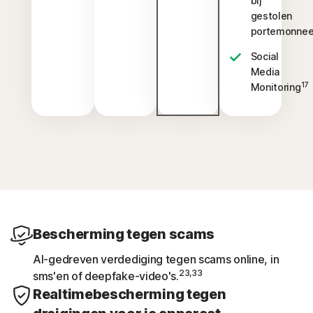
bij
gestolen
portemonne
Social
Media
17
Monitoring
Bescherming tegen scams
AI-gedreven verdediging tegen scams online, in
23,33
sms'en of deepfake-video's.
Realtimebescherming tegen