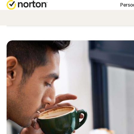
Persoo
HULP KR
A
Klantens
N
N
N
N