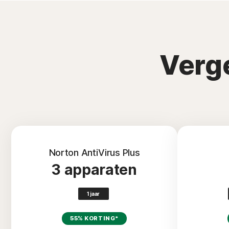
Verg
Norton AntiVirus Plus
3 apparaten
1 jaar
55% KORTING*