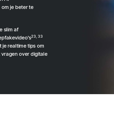
om je beter te
 slim af
23, 33
epfakevideo's
 je realtime tips om
vragen over digitale