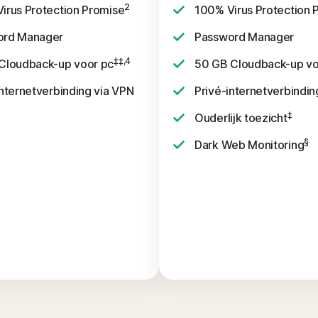
2
irus Protection Promise
100% Virus Protection 
ord Manager
Password Manager
‡‡,4
Cloudback-up voor pc
50 GB Cloudback-up vo
internetverbinding via VPN
Privé-internetverbindin
‡
Ouderlijk toezicht
§
Dark Web Monitoring