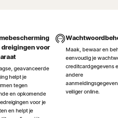
imebescherming
Wachtwoordbeh
 dreigingen voor
Maak, bewaar en be
paraat
eenvoudig je wachtw
creditcardgegevens 
agse, geavanceerde
andere
ing helpt je
aanmeldingsgegeven
rmen tegen
veiliger online.
nde en opkomende
dreigingen voor je
en en helpt je