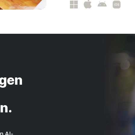
egen
n.
n AI-