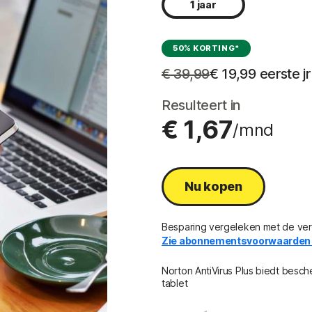
1 jaar
50% KORTING*
€ 39,99
€ 19,99
 eerste jr
Resulteert in
€ 1,67
/mnd
Nu kopen
Besparing vergeleken met de verl
Zie abonnementsvoorwaarden 
Norton AntiVirus Plus biedt besc
tablet