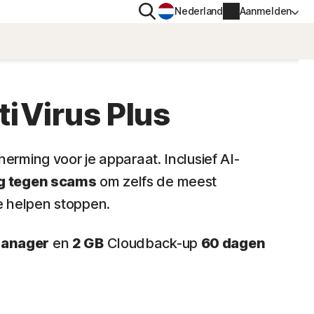
Zoeken
Nederland
Aanmelden
G
PRIVACY
Norton VPN
tiVirus Plus
voor
Norton AntiTrack
Accountgegevens
erming voor je apparaat. Inclusief AI-
voor iOS™
g tegen scams
om zelfs de meest
Factureringsgegevens
 helpen stoppen.
Verlengen
anager
en
2 GB
Cloudback-up
60 dagen
Bestelgeschiedenis
Voer je productsleutel in