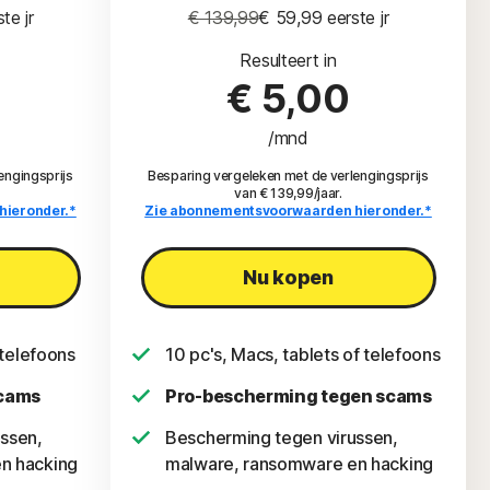
ste jr
€ 139,99
€ 59,99
 eerste jr
Resulteert in
€ 5,00
/mnd
engingsprijs
Besparing vergeleken met de verlengingsprijs
van € 139,99/jaar.
hieronder.*
Zie abonnementsvoorwaarden hieronder.*
Nu kopen
 telefoons
10 pc's, Macs, tablets of telefoons
scams
Pro-bescherming tegen scams
ssen,
Bescherming tegen virussen,
n hacking
malware, ransomware en hacking