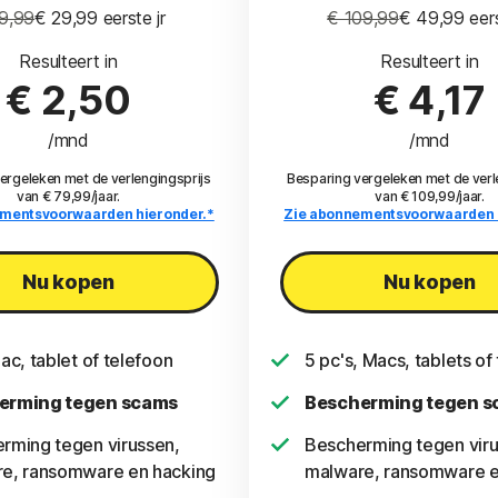
9,99
€ 29,99
 eerste jr
€ 109,99
€ 49,99
 eer
Resulteert in
Resulteert in
€ 2,50
€ 4,17
/mnd
/mnd
ergeleken met de verlengingsprijs
Besparing vergeleken met de verl
van € 79,99/jaar.
van € 109,99/jaar.
mentsvoorwaarden hieronder.*
Zie abonnementsvoorwaarden 
Nu kopen
Nu kopen
ac, tablet of telefoon
5 pc's, Macs, tablets of
erming tegen scams
Bescherming tegen 
rming tegen virussen,
Bescherming tegen viru
e, ransomware en hacking
malware, ransomware e