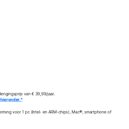
engingsprijs van € 39,99/jaar.
hieronder.*
herming voor 1 pc (Intel- en ARM-chips), Mac®, smartphone of