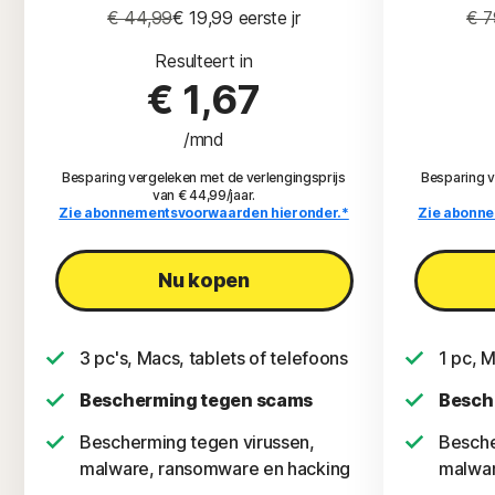
€ 44,99
€ 19,99
 eerste jr
€ 7
Resulteert in
€ 1,67
/mnd
Besparing vergeleken met de verlengingsprijs
Besparing v
van € 44,99/jaar.
Zie abonnementsvoorwaarden hieronder.*
Zie abonne
Nu kopen
3 pc's, Macs, tablets of telefoons
1 pc, M
Bescherming tegen scams
Besch
Bescherming tegen virussen,
Besche
malware, ransomware en hacking
malwar