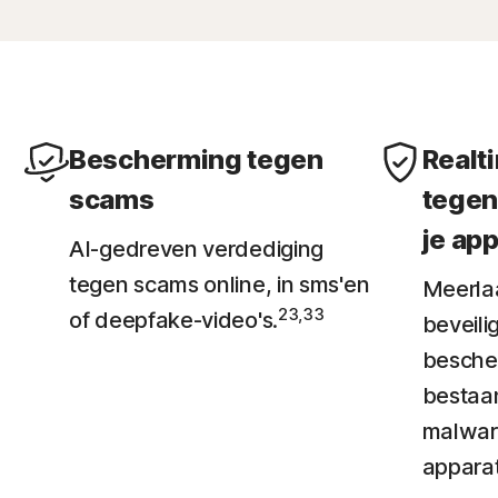
Bescherming tegen
Realt
scams
tegen
je ap
AI-gedreven verdediging
tegen scams online, in sms'en
Meerla
23,33
of deepfake-video's.
beveilig
besche
bestaa
malware
apparat