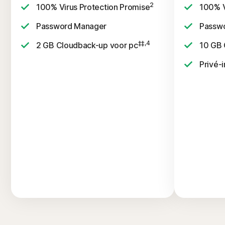
2
100% Virus Protection Promise
100% V
Password Manager
Passw
‡‡,4
2 GB Cloudback-up voor pc
10 GB 
Privé-