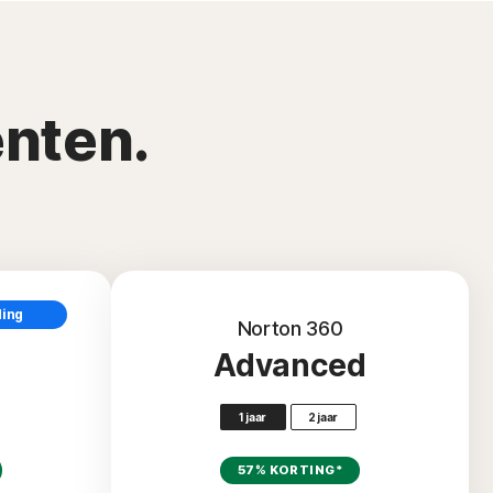
nten.
ding
Norton 360
Advanced
1 jaar
2 jaar
57% KORTING*