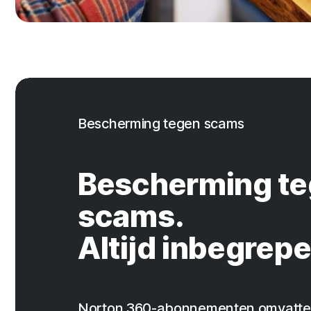
Bescherming tegen scams
Bescherming t
scams.
Altijd inbegrepe
Norton 360-abonnementen omvatte