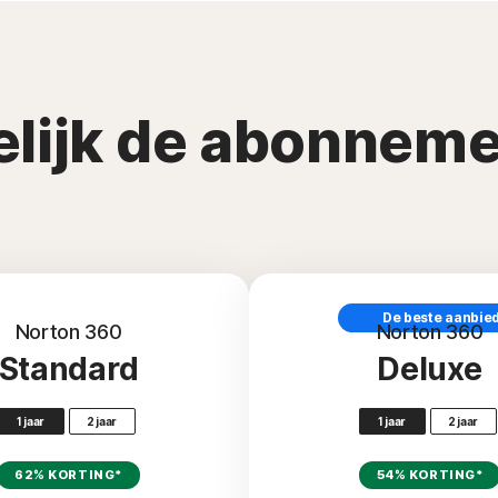
elijk de abonneme
De beste aanbie
Norton 360
Norton 360
Standard
Deluxe
1 jaar
2 jaar
1 jaar
2 jaar
62% KORTING*
54% KORTING*