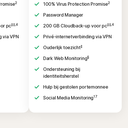
2
2
Promise
100% Virus Protection Promise
Password Manager
‡‡,4
‡‡,4
or pc
200 GB Cloudback-up voor pc
g via VPN
Privé-internetverbinding via VPN
‡
Ouderlijk toezicht
§
Dark Web Monitoring
Ondersteuning bij
identiteitsherstel
Hulp bij gestolen portemonnee
17
Social Media Monitoring