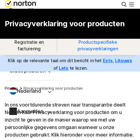
Zoeke
Persoonlijk
Privacyverklaring voor producten
Small Business
Registratie en
Productspecifieke
facturering
privacyverklaringen
Ondersteuning
Klik op de relevante taal om dit bericht in het
Ests
,
Litouws
of
Lets
te lezen.
Gratis proberen
Privacy
Privacyverklaring voor producten
Nederland
In ons voortdurende streven naar transparantie deelt
Aanmelden
Norton haar Privacyverklaring voor producten om u
inzicht te geven in de manier waarop we met uw
persoonlijke gegevens omgaan wanneer u onze
producten gebruikt. Klik hieronder voor meer informatie.