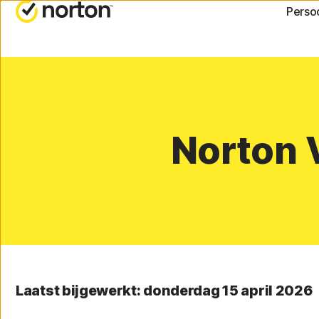
Persoo
ALL-IN-ONE-ABONNEM
HULP 
Norton 360 Advanced
Klanten
Norton 360 Premium
Norton 
Norton 360 Deluxe
Norton 360 Standard
Alle producten en serv
Laatst bijgewerkt: donderdag 15 april 2026