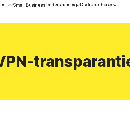
nlijk
Ondersteuning
Gratis proberen
Small Business
ENTEN
KRIJGEN
APPARAATBEVEILIGING
GRATIS PROBEREN
LEREN
PRIVACY
service
Norton AntiVirus Plus
Gratis proefperiodes
Abonnement verlengen
Norton V
Norton Mobile Security voor
Premium services
Norton An
VPN-transparanti
Android™
Norton Mobile Security voor iOS™
ices