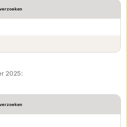
 verzoeken
er 2025:
 verzoeken