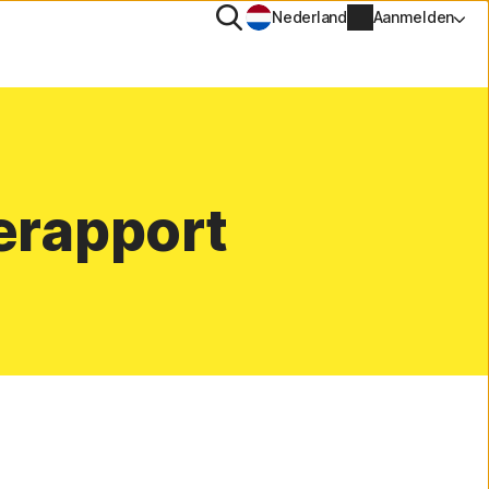
Zoeken
Nederland
Aanmelden
PN
tiTrack
erapport
Accountgegevens
Factureringsgegevens
Verlengen
Bestelgeschiedenis
Voer je productsleutel in