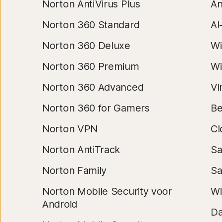
Norton AntiVirus Plus
An
Norton 360 Standard
AI
Norton 360 Deluxe
Wi
Norton 360 Premium
Wi
Norton 360 Advanced
Vi
Norton 360 for Gamers
Be
Norton VPN
Cl
Norton AntiTrack
Sa
Norton Family
Sa
Norton Mobile Security voor
Wi
Android
Da