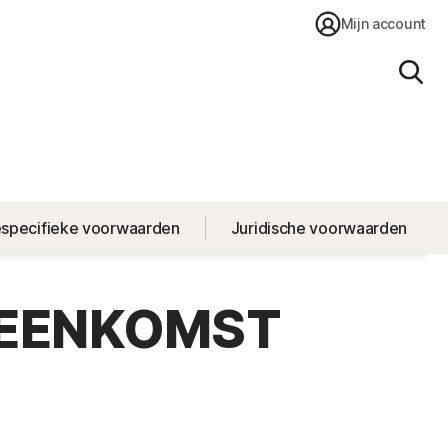
Mijn account
Zoe
especifieke voorwaarden
Juridische voorwaarden
REENKOMST