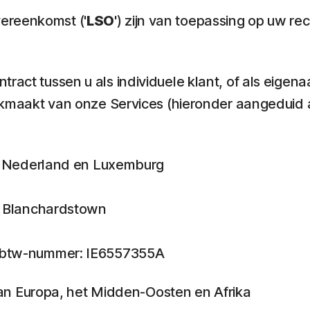
ereenkomst ('
LSO
') zijn van toepassing op uw r
ract tussen u als individuele klant, of als eigen
uikmaakt van onze Services (hieronder aangeduid a
ië, Nederland en Luxemburg
n, Blanchardstown
en btw-nummer: IE6557355A
t van Europa, het Midden-Oosten en Afrika