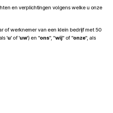
echten en verplichtingen volgens welke u onze
aar of werknemer van een klein bedrijf met 50
ls '
u
' of '
uw
') en "
ons
", "
wij
" of "
onze
", als