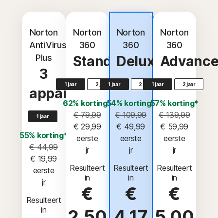
De beste
aanbieding
Norton
Norton
Norton
Norton
AntiVirus
360
360
360
Plus
Standard
Deluxe
Advanc
3
1 jaar
2 jaar
1 jaar
2 jaar
1 jaar
2 jaar
apparaten
62% korting*
54% korting*
57% korting*
€ 79,99
€ 109,99
€ 139,99
1 jaar
€ 29,99
€ 49,99
€ 59,99
55% korting*
 eerste 
 eerste 
 eerste 
€ 44,99
jr
jr
jr
€ 19,99
Resulteert
Resulteert
Resulteert
 eerste 
in
in
in
jr
€
€
€
Resulteert
in
2,50
4,17
5,00