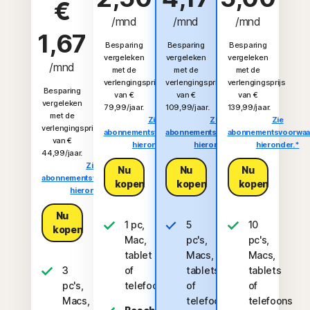
€
/mnd
/mnd
/mnd
1,67
Besparing
Besparing
Besparing
vergeleken
vergeleken
vergeleken
/mnd
met de
met de
met de
verlengingsprijs
verlengingsprijs
verlengingsprijs
Besparing
van €
van €
van €
vergeleken
79,99/jaar.
109,99/jaar.
139,99/jaar.
met de
Zie
Zie
Zie
verlengingsprijs
abonnementsvoorwaarden
abonnementsvoorwaarden
abonnementsvoorwaa
van €
hieronder.*
hieronder.*
hieronder.*
44,99/jaar.
Zie
Nu
Nu
Nu
abonnementsvoorwaarden
kopen
kopen
kopen
hieronder.*
Nu
1 pc,
5
10
kopen
Mac,
pc's,
pc's,
tablet
Macs,
Macs,
3
of
tablets
tablets
pc's,
telefoon
of
of
Macs,
telefoons
telefoons