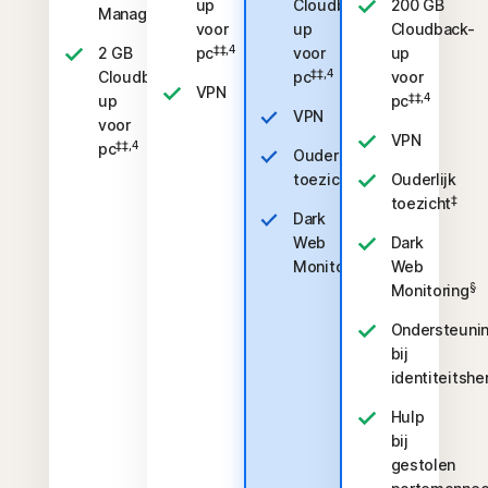
up
Cloudback-
200 GB
Manager
voor
up
Cloudback-
‡‡,4
2 GB
pc
voor
up
‡‡,4
Cloudback-
pc
voor
VPN
‡‡,4
up
pc
VPN
voor
VPN
‡‡,4
pc
Ouderlijk
‡
toezicht
Ouderlijk
‡
toezicht
Dark
Web
Dark
§
Monitoring
Web
§
Monitoring
Ondersteuni
bij
identiteitshe
Hulp
bij
gestolen