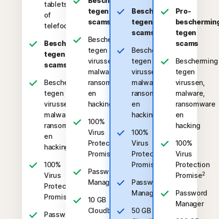
Bescherming
tablets
tegen
Bescherming
Pro-
of
scams
tegen
beschermin
telefoons
scams
tegen
Bescherming
Bescherming
scams
tegen
Bescherming
tegen
virussen,
tegen
Bescherming
scams
malware,
virussen,
tegen
Bescherming
ransomware
malware,
virussen,
tegen
en
ransomware
malware,
virussen,
hacking
en
ransomware
malware,
hacking
en
100%
ransomware
hacking
Virus
100%
en
Protection
Virus
100%
hacking
2
Promise
Protection
Virus
2
100%
Promise
Protection
Password
2
Virus
Promise
Manager
Password
Protection
Manager
Password
2
Promise
10 GB
Manager
Cloudback-
50 GB
Password