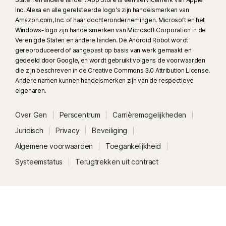
Inc. Alexa en alle gerelateerde logo's zijn handelsmerken van
‡‡
Je apparaat moet zijn ingeschakeld en een internet-/data-abonnement
Amazon.com, Inc. of haar dochterondernemingen. Microsoft en het
hebben.
Windows-logo zijn handelsmerken van Microsoft Corporation in de
Verenigde Staten en andere landen. De Android Robot wordt
gereproduceerd of aangepast op basis van werk gemaakt en
§
Dark Web Monitoring is niet in alle landen beschikbaar. De informatie
gedeeld door Google, en wordt gebruikt volgens de voorwaarden
waarop toezicht wordt gehouden is afhankelijk van het land waar je woont
die zijn beschreven in de Creative Commons 3.0 Attribution License.
en het gekozen abonnement. Er wordt standaard toezicht gehouden op je
Andere namen kunnen handelsmerken zijn van de respectieve
e-mailadres en het toezicht begint onmiddellijk. Meld je aan bij je account
eigenaren.
om meer informatie voor het toezicht toe te voegen.
Over Gen
Perscentrum
Carrièremogelijkheden
#
Alleen beschikbaar op Android- en iOS-apparaten met geactiveerde
Juridisch
Privacy
Beveiliging
vingerafdrukverificatie of Touch ID/Face ID.
Algemene voorwaarden
Toegankelijkheid
Systeemstatus
Terugtrekken uit contract
##
Werkt alleen op Mac en Windows via een ondersteunde extensie en
vereist een mobiel apparaat waarop de app is geïnstalleerd. Je moet bij
de mobiele app en in de browserextensie van Norton Password Manager
met hetzelfde account zijn aangemeld en Kluis ontgrendelen zonder
wachtwoord hebben ingesteld.