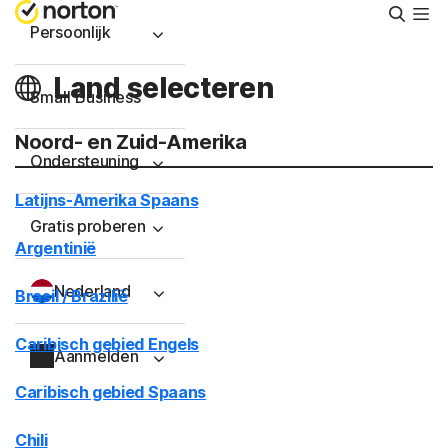
Zoeke
Persoonlijk
Land selecteren
Small Business
Noord- en Zuid-Amerika
Ondersteuning
Latijns-Amerika Spaans
Gratis proberen
Argentinië
Nederland
Brasil / Brazilië
Caribisch gebied Engels
Aanmelden
Caribisch gebied Spaans
Chili