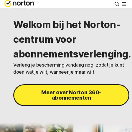
Zoeke
Persoonlijk
Welkom bij het Norton-
Small Business
centrum voor
Ondersteuning
abonnementsverlenging.
Verleng je bescherming vandaag nog, zodat je kunt
Gratis proberen
doen wat je wilt, wanneer je maar wilt.
Nederland
Meer over Norton 360-
abonnementen
Aanmelden