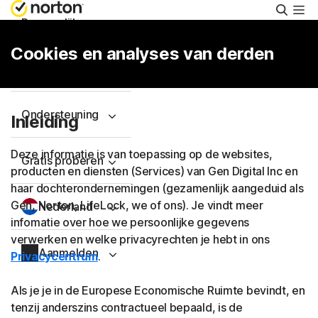
Zoeke
Persoonlijk
Cookies en analyses van derden
Small Business
Ondersteuning
Inleiding
Deze informatie is van toepassing op de websites,
Gratis proberen
producten en diensten (Services) van Gen Digital Inc en
haar dochterondernemingen (gezamenlijk aangeduid als
Gen, Norton, LifeLock, we of ons). Je vindt meer
Nederland
infomatie over hoe we persoonlijke gegevens
verwerken en welke privacyrechten je hebt in ons
Aanmelden
Privacycentrum
.
Als je je in de Europese Economische Ruimte bevindt, en
tenzij anderszins contractueel bepaald, is de