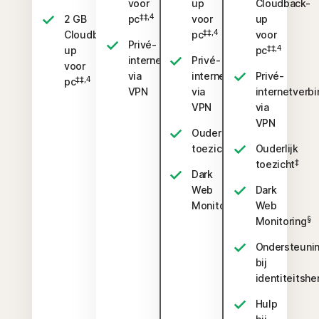
voor
up
Cloudback-
‡‡,4
2 GB
pc
voor
up
‡‡,4
Cloudback-
pc
voor
Privé-
‡‡,4
up
pc
internetverbinding
Privé-
voor
via
internetverbinding
Privé-
‡‡,4
pc
VPN
via
internetverbi
VPN
via
VPN
Ouderlijk
‡
toezicht
Ouderlijk
‡
toezicht
Dark
Web
Dark
§
Monitoring
Web
§
Monitoring
Ondersteuni
bij
identiteitshe
Hulp