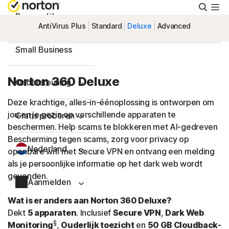
Zoeke
Persoonlijk
AntiVirus Plus
Standard
Deluxe
Advanced
Small Business
Norton 360 Deluxe
Ondersteuning
Deze krachtige, alles-in-éénoplossing is ontworpen om
jou en je gezin op verschillende apparaten te
Gratis proberen
beschermen. Help scams te blokkeren met AI-gedreven
Bescherming tegen scams, zorg voor privacy op
Nederland
openbare wifi met Secure VPN en ontvang een melding
als je persoonlijke informatie op het dark web wordt
gevonden.
Aanmelden
Wat is er anders aan Norton 360 Deluxe?
Dekt
5 apparaten
. Inclusief
Secure VPN
,
Dark Web
§
Monitoring
,
Ouderlijk toezicht
en
50 GB Cloudback-