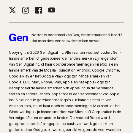
9
Gebaseerd op een test van acht andere door Gen geselecteerde
toonaangevende VPN-producten in het rapport VPN Products
Performance Benchmarks, uitgevoerd door PassMark Software in
opdracht van Gen, november 2023.
Norton is onderdeel van Gen, een internationaal bedrijf
dat meerdere vertrouwde merken omvat.
16
De modus Volledig scherm moet actief zijn om de meeste
waarschuwingen voor Windows te onderdrukken.
Copyright © 2026 Gen Digital Inc. Alle rechten voorbehouden. Gen-
handelsmerken of gedeponeerde handelsmerken zijn eigendom
van Gen Digital Inc. of haar dochterondernemingen. Firefox is een
17
Social Media Monitoring is niet op alle socialemediaplatforms
handelsmerk van de Mozilla Foundation. Android, Google Chrome,
beschikbaar en de functies verschillen per platform. Ga voor meer
Google Play en het Google Play-logo zijn handelsmerken van
informatie naar:
Norton.com/smm
. Toezicht op chats of directe berichten
Google, LCC. Mac, iPhone, iPad, Apple en het Apple-logo zijn
is niet inbegrepen. Mogelijk worden niet alle gevallen van cyberpesten,
gedeponeerde handelsmerken van Apple Inc. in de Verenigde
Staten en andere landen. App Store is een servicemerk van Apple
expliciete of illegale inhoud en haatzaaien geïdentificeerd.
Inc. Alexa en alle gerelateerde logo's zijn handelsmerken van
Amazon.com, Inc. of haar dochterondernemingen. Microsoft en het
23
Automatische bescherming tegen deepfakes werkt alleen voor video's
Windows-logo zijn handelsmerken van Microsoft Corporation in de
in het Engels op ondersteunde socialmedia-/videoplatforms; scan
Verenigde Staten en andere landen. De Android Robot wordt
handmatig op andere platforms. Vereist Windows 11 of hoger en een
gereproduceerd of aangepast op basis van werk gemaakt en
gedeeld door Google, en wordt gebruikt volgens de voorwaarden
ondersteunde browser. Automatische detectie vereist daarnaast een AI-