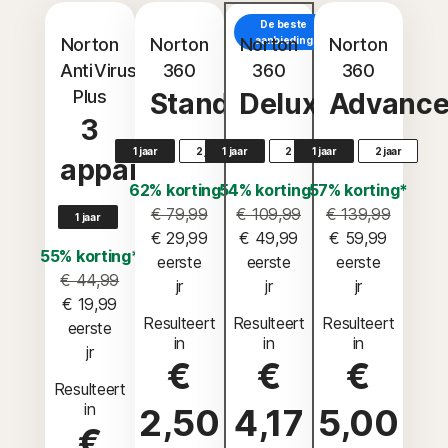
De beste
Norton
Norton
Norton
aanbieding
Norton
AntiVirus
360
360
360
Plus
Standard
Deluxe
Advanc
3
1 jaar
2 jaar
1 jaar
2 jaar
1 jaar
2 jaar
apparaten
62% korting*
54% korting*
57% korting*
€ 79,99
€ 109,99
€ 139,99
1 jaar
€ 29,99
€ 49,99
€ 59,99
55% korting*
 eerste 
 eerste 
 eerste 
€ 44,99
jr
jr
jr
€ 19,99
Resulteert
Resulteert
Resulteert
 eerste 
in
in
in
jr
€
€
€
Resulteert
in
2,50
4,17
5,00
€