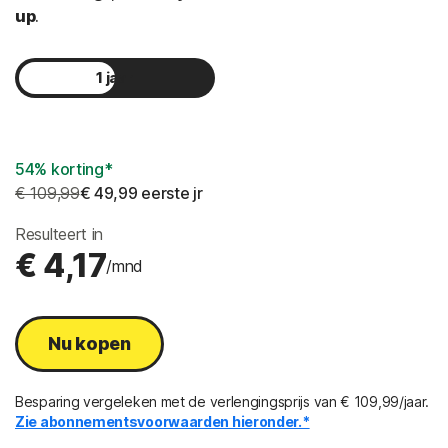
up
.
1 jaar
2 jaar
54% korting*
€ 109,99
€ 49,99
 eerste jr
Resulteert in
€ 4,17
/mnd
Nu kopen
Besparing vergeleken met de verlengingsprijs van € 109,99/jaar.
Zie abonnementsvoorwaarden hieronder.*