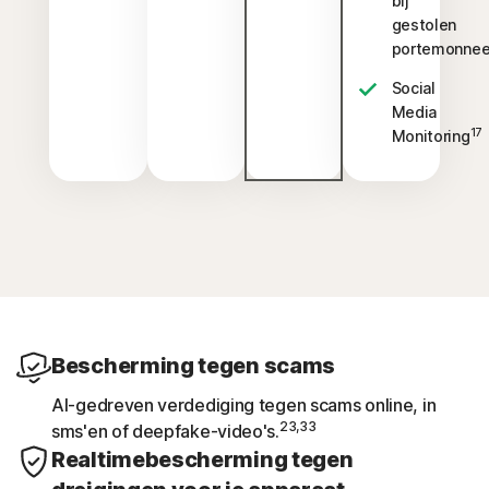
bij
gestolen
portemonne
Social
Media
17
Monitoring
Bescherming tegen scams
AI-gedreven verdediging tegen scams online, in
23,33
sms'en of deepfake-video's.
Realtimebescherming tegen