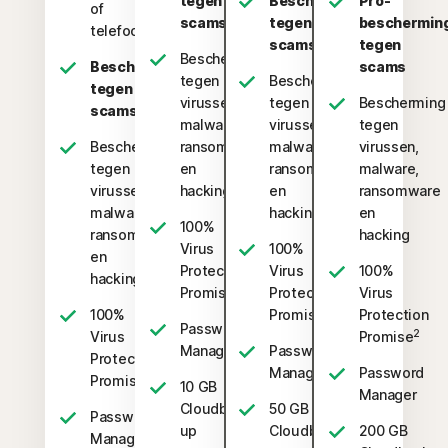
tegen
Bescherming
Pro-
of
scams
tegen
beschermin
telefoons
scams
tegen
Bescherming
Bescherming
scams
tegen
Bescherming
tegen
virussen,
tegen
Bescherming
scams
malware,
virussen,
tegen
Bescherming
ransomware
malware,
virussen,
tegen
en
ransomware
malware,
virussen,
hacking
en
ransomware
malware,
hacking
en
100%
ransomware
hacking
Virus
100%
en
Protection
Virus
100%
hacking
2
Promise
Protection
Virus
2
100%
Promise
Protection
Password
2
Virus
Promise
Manager
Password
Protection
Manager
Password
2
Promise
10 GB
Manager
Cloudback-
50 GB
Password
up
Cloudback-
200 GB
Manager