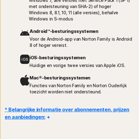
Windows 7, alle versies met Service Pack 1 (SP 1)
met ondersteuning van SHA-2) of hoger
Windows 8, 8.1, 10, 11 (alle versies), behalve
Windows in S-modus
Android™-besturingssystemen
Voor de Android-app van Norton Family is Android
8 of hoger vereist.
iOS-besturingssystemen
Huidige en vorige twee versies van Apple iOS.
Mac®-besturingssystemen
Functies van Norton Family en Norton Ouderlijk
toezicht worden niet ondersteund.
* Belangrijke informatie over abonnementen, prijzen
en aanbiedingen:
Details
: abonnementsovereenkomsten gaan in wanneer de transactie
is voltooid en zijn onderhevig aan onze
Verkoopvoorwaarden
en