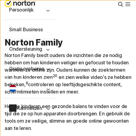
Zoeke
Persoonlijk
Small Business
Norton Family
Ondersteuning
Norton Family biedt ouders de inzichten die ze nodig
hebben om hun kinderen veiliger en gefocust te houden
Gratis proberen
wanneer ze online zijn. Ouders kunnen de zoektermen
20
van hun kinderen zien
en zien welke video's ze hebben
8
bekeken,
controleren op leeftijdsgeschikte content,
schermlimieten instellen en meer.
Help je kinderen een gezonde balans te vinden voor de
Aanmelden
tijd die ze op hun apparaten doorbrengen. En gebruik de
tools om ze veilige, slimme en goede online gewoonten
aan te leren.